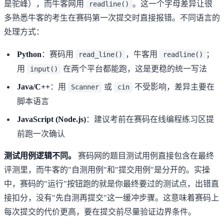
是驼峰），而牛客网用
。这一个字母差异让很
readline()
多熟悉牛客的考生在赛码第一次提交时直接报错。不同语言的
处理方式：
Python
：赛码用
，牛客用
；
read_line()
readline()
用
在两个平台都能跑，这是更稳的统一写法
input()
Java/C++
：用
或
不受影响，差异主要在
Scanner
cin
脚本语言
JavaScript (Node.js)
：建议考前在
赛码在线编程练习区
提
前跑一次确认
测试用例逻辑不同。
赛码网的题目测试用例直接包含在最终
评测里，而牛客的"自测用例"和"提交用例"是分开的。实操
中，赛码的"运行"按钮跑的就是你最终要过的测试点，出错直
接扣分，没有"先自测再提交"这一缓冲步骤。这意味着赛码上
每次提交的代价更高，要在提交前尽量验证边界条件。