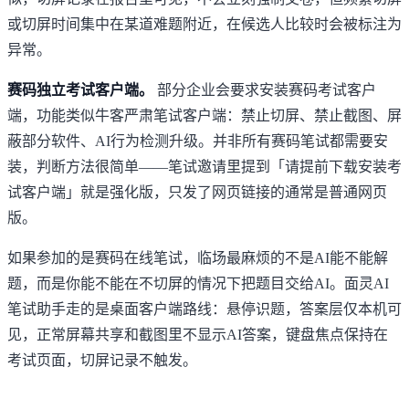
或切屏时间集中在某道难题附近，在候选人比较时会被标注为
异常。
赛码独立考试客户端。
部分企业会要求安装赛码考试客户
端，功能类似牛客严肃笔试客户端：禁止切屏、禁止截图、屏
蔽部分软件、AI行为检测升级。并非所有赛码笔试都需要安
装，判断方法很简单——笔试邀请里提到「请提前下载安装考
试客户端」就是强化版，只发了网页链接的通常是普通网页
版。
如果参加的是赛码在线笔试，临场最麻烦的不是AI能不能解
题，而是你能不能在不切屏的情况下把题目交给AI。
面灵AI
笔试助手
走的是桌面客户端路线：悬停识题，答案层仅本机可
见，正常屏幕共享和截图里不显示AI答案，键盘焦点保持在
考试页面，切屏记录不触发。