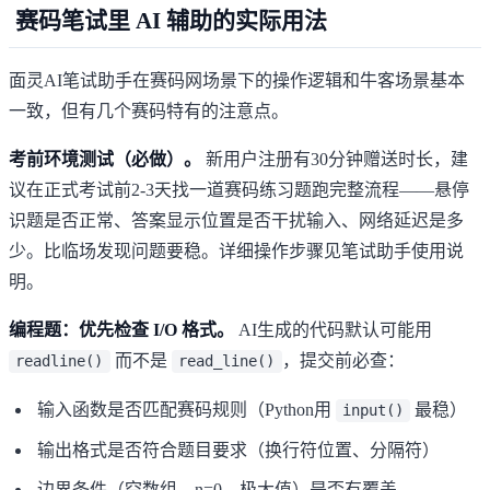
赛码笔试里 AI 辅助的实际用法
面灵AI笔试助手在赛码网场景下的操作逻辑和牛客场景基本
一致，但有几个赛码特有的注意点。
考前环境测试（必做）。
新用户注册有30分钟赠送时长，建
议在正式考试前2-3天找一道赛码练习题跑完整流程——悬停
识题是否正常、答案显示位置是否干扰输入、网络延迟是多
少。比临场发现问题要稳。详细操作步骤见
笔试助手使用说
明
。
编程题：优先检查 I/O 格式。
AI生成的代码默认可能用
而不是
，提交前必查：
readline()
read_line()
输入函数是否匹配赛码规则（Python用
最稳）
input()
输出格式是否符合题目要求（换行符位置、分隔符）
边界条件（空数组、n=0、极大值）是否有覆盖