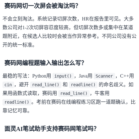
赛码网切一次屏会被淘汰吗？
不会立刻淘汰。系统记录切屏次数，HR在报告里可见。大多
数公司对1-2次切屏容忍度较高，但切屏次数多或集中在某道
题附近，在候选人比较时会被当作异常参考。不同公司没有公
开的统一标准。
赛码网编程题输入输出怎么写？
最稳的写法：Python用
，Java用
，C++用
input()
Scanner
，避开
和
的命名歧义。如
cin
read_line()
readline()
果用函数式读取，赛码用
，牛客用
read_line()
。考前在赛码
在线编程练习区
跑一道题确认，比
readline()
靠记忆可靠。
面灵AI笔试助手支持赛码网笔试吗？