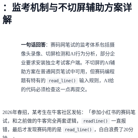
：监考机制与不切屏辅助方案详
解
一句话回答
：赛码网笔试的监考体系包括摄
像头录像、切屏检测和AI行为分析，部分企
业要求安装独立考试客户端。不切屏的AI辅
助方案在普通网页笔试中可用，但赛码编程
题有特有的
输入规则，AI给
read_line()
的代码必须检查这一点再提交。
2026年春招，某考生在牛客社区发帖：「参加小红书的赛码笔
试，和之前做的牛客完全两套逻辑，
一直报
readline()
错，最后才发现赛码用的是
，白白浪费了20分
read_line()