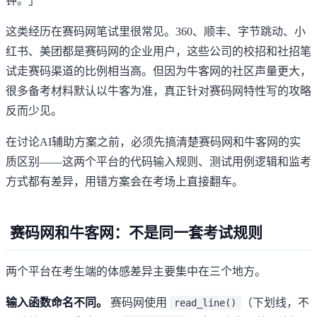
钟。」
这类经历在赛码网笔试里很常见。360、顺丰、字节跳动、小
红书、美团都是
赛码网
的企业用户，这些公司的校招和社招笔
试走赛码渠道的比例相当高。但因为牛客网的社区声量更大，
很多备考材料默认以牛客为准，真正针对赛码网特性写的攻略
反而少见。
在讨论AI辅助方案之前，必须先搞清楚赛码网和牛客网的实
质区别——这两个平台的代码输入规则、测试用例逻辑和监考
方式都有差异，用错方案会在考场上直接翻车。
赛码网和牛客网：不是同一套考试规则
两个平台在考生端的体感差异主要集中在三个地方。
输入函数命名不同。
赛码网使用
（下划线，不
read_line()