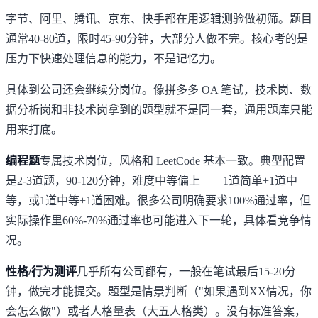
字节、阿里、腾讯、京东、快手都在用逻辑测验做初筛。题目
通常40-80道，限时45-90分钟，大部分人做不完。核心考的是
压力下快速处理信息的能力，不是记忆力。
具体到公司还会继续分岗位。像
拼多多 OA 笔试
，技术岗、数
据分析岗和非技术岗拿到的题型就不是同一套，通用题库只能
用来打底。
编程题
专属技术岗位，风格和
LeetCode
基本一致。典型配置
是2-3道题，90-120分钟，难度中等偏上——1道简单+1道中
等，或1道中等+1道困难。很多公司明确要求100%通过率，但
实际操作里60%-70%通过率也可能进入下一轮，具体看竞争情
况。
性格/行为测评
几乎所有公司都有，一般在笔试最后15-20分
钟，做完才能提交。题型是情景判断（"如果遇到XX情况，你
会怎么做"）或者人格量表（大五人格类）。没有标准答案，