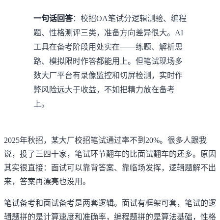
一句话回答
：校招OA笔试分逻辑测验、编程
题、性格测评三类，准备方向差异很大。AI
工具在备考阶段用处实在——练题、解析思
路、模拟限时作答都能用上。但笔试现场多
数大厂平台有录像监控和切屏检测，实时作
弊风险远大于收益，不如把精力放在备考
上。
2025年秋招，某大厂校招笔试通过率不到20%。很多人跟我
说，投了三四十家，笔试环节翻车的比面试翻车的还多。原因
其实很直接：面试可以靠背答案、靠临场发挥，逻辑题解不出
来，答案再漂亮也没用。
笔试备考和面试备考是两套逻辑。面试有框架可套，笔试的逻
辑题拼的是计算速度和准确率，编程题拼的是算法基础，性格