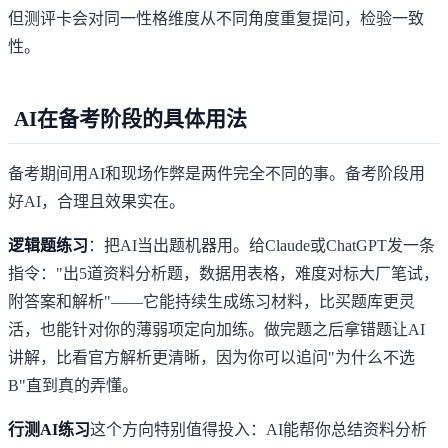
但测评卡会对同一性格维度从不同角度重复提问，检验一致
性。
AI在备考阶段的具体用法
备考期间用AI和现场作弊是两件完全不同的事。备考阶段用
好AI，合理且效果实在。
逻辑题练习
：把AI当出题机器用。给Claude或ChatGPT发一条
指令："出5道资料分析题，数据用表格，难度对标大厂笔试，
附答案和解析"——它能持续生成练习材料，比买题库更灵
活，也能针对你的薄弱项定向加练。做完题之后拿错题让AI
讲解，比看官方解析更清晰，因为你可以追问"为什么不选
B"直到真的弄懂。
行测AI练习
这个方向特别值得投入：AI能帮你总结资料分析