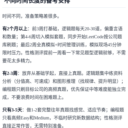
不同时间长度的备考安排
时间不同，准备策略差很多。
有2个月以上
：前3周打基础，逻辑题每天20-30道，偏重言语
和数量；第4-6周切入模拟套题，同步开始LeetCode按公司题
库刷题；最后2周全真模拟+时间管理训练，模拟现场45分钟
限时压力。性格测评提前一周看一下常见题型逻辑就够，不需
要花太多精力。
有2-3周
：放弃从基础学起，直接上真题。逻辑题集中练资料
分析（分值高、可速成）和图形推理（找规律、提升明显）；
编程题只刷目标公司的高频真题，优先保证中等难度能独立完
成，不要浪费时间在困难题上。
只有3-5天
：做1-2套完整往年真题找感觉、适应节奏；编程题
只看高频Easy和Medium，不临时研究新数据结构；性格测评
直接正常作答，无需特别准备。