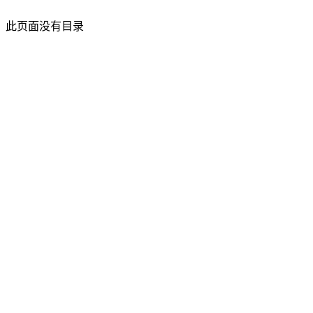
此页面没有目录
面灵AI
AI帮你面试，马上找到好工作！
产品
功能介绍
笔试助手
价格方案
更新日志
博客
大厂面经
支持
帮助中心