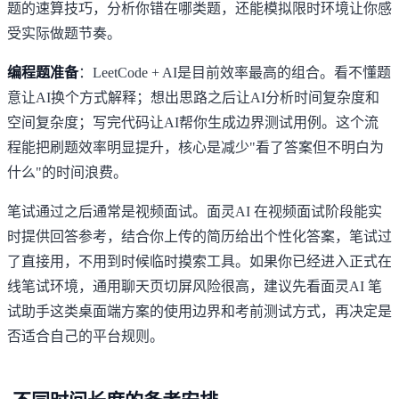
题的速算技巧，分析你错在哪类题，还能模拟限时环境让你感
受实际做题节奏。
编程题准备
：LeetCode + AI是目前效率最高的组合。看不懂题
意让AI换个方式解释；想出思路之后让AI分析时间复杂度和
空间复杂度；写完代码让AI帮你生成边界测试用例。这个流
程能把刷题效率明显提升，核心是减少"看了答案但不明白为
什么"的时间浪费。
笔试通过之后通常是视频面试。
面灵AI
在视频面试阶段能实
时提供回答参考，结合你上传的简历给出个性化答案，笔试过
了直接用，不用到时候临时摸索工具。如果你已经进入正式在
线笔试环境，通用聊天页切屏风险很高，建议先看
面灵AI 笔
试助手
这类桌面端方案的使用边界和考前测试方式，再决定是
否适合自己的平台规则。