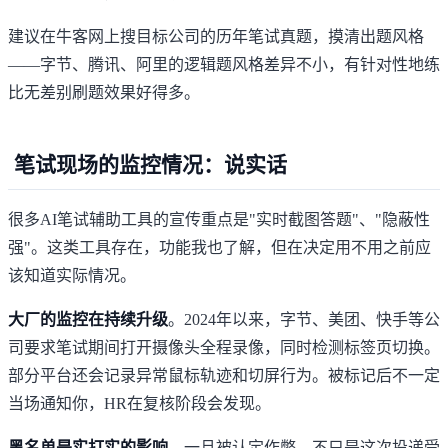
建议在
牛客网
上搜目标公司的历年笔试真题，摸清出题风格
——字节、腾讯、阿里的逻辑题风格差异不小，有针对性地练
比无差别刷题效果好得多。
笔试现场的监控情况：说实话
很多AI笔试辅助工具的宣传重点是"实时截图答题"、"隐蔽性
强"。这类工具存在，功能我也了解，但在决定用不用之前应
该知道实际情况。
大厂的监控在持续升级
。2024年以来，字节、美团、快手等公
司要求笔试期间打开摄像头全程录像，同时检测标签页切换。
部分平台还会记录异常鼠标轨迹和切屏行为。被标记后不一定
当场通知你，HR在复核阶段会发现。
黑名单是实打实的影响
。一旦被认定作弊，不只是这次投递受