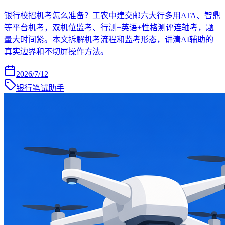
银行校招机考怎么准备？工农中建交邮六大行多用ATA、智鼎
等平台机考，双机位监考、行测+英语+性格测评连轴考，题
量大时间紧。本文拆解机考流程和监考形态，讲清AI辅助的
真实边界和不切屏操作方法。
2026/7/12
银行笔试助手