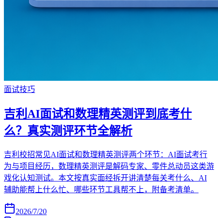
面试技巧
吉利AI面试和数理精英测评到底考什
么？真实测评环节全解析
吉利校招常见AI面试和数理精英测评两个环节：AI面试考行
为与项目经历，数理精英测评是解码专家、零件总动员这类游
戏化认知测试。本文按真实面经拆开讲清楚每关考什么、AI
辅助能帮上什么忙、哪些环节工具帮不上，附备考清单。
2026/7/20