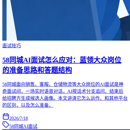
面试技巧
58同城AI面试怎么应对：蓝领大众岗位
的准备思路和答题结构
58同城面向销售、客服、仓储物流等大众岗位的AI面试是神
奇面试间，一场实时语音对话，AI按话术分支追问、结束后
给招聘方生成候选人画像。本文讲清它怎么运作、和其他平台
的区别，以及怎么准备。
2026/7/18
58同城AI面试