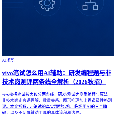
AI求职
vivo笔试怎么用AI辅助：研发编程题与非
技术岗测评两条线全解析（2026秋招）
vivo校招笔试按岗位分两条线：研发/测试岗侧重编程与算法，
非技术岗走言语理解、数量关系、图形推理加上百道级性格测
评。本文拆解vivo笔试的真实题型结构、临场用AI的三个障
碍，以及不切屏辅助工具的具体流程和边界。