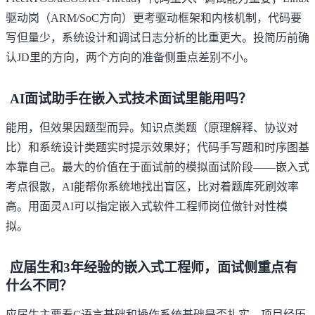
驱动岗（ARM/SoC方向）更考驱动框架和内核机制，代码要
写但量少，系统设计和调试日志分析的比重更大。投简历前确
认JD里的方向，两个方向的准备侧重点差别不小。
AI面试助手在嵌入式技术面试里能用吗？
能用，但效果因题型而异。知识点类题（原理解释、协议对
比）和系统设计类题实时提示效果好；代码手写题和时序图基
本靠自己。最大的价值在于面试前的模拟面试阶段——嵌入式
考点很散，AI能帮你系统地找出盲区，比对着题库死刷效率
高。用
面灵AI
可以指定嵌入式软件工程师岗位做针对性模
拟。
应届生和3年经验的嵌入式工程师，面试侧重点有
什么不同？
应届生主要看C语言基础和操作系统基础是否扎实，项目经历