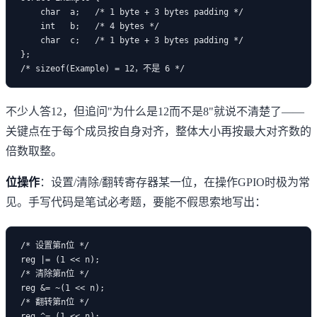
    char  a;   /* 1 byte + 3 bytes padding */

    int   b;   /* 4 bytes */

    char  c;   /* 1 byte + 3 bytes padding */

};

不少人答12，但追问"为什么是12而不是8"就说不清楚了——
关键点在于每个成员按自身对齐，整体大小再按最大对齐数的
倍数取整。
位操作
：设置/清除/翻转寄存器某一位，在操作GPIO时极为常
见。手写代码是笔试必考题，要能不假思索地写出：
/* 设置第n位 */

reg |= (1 << n);

/* 清除第n位 */

reg &= ~(1 << n);

/* 翻转第n位 */

reg ^= (1 << n);
