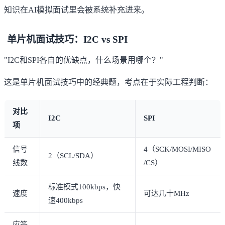
知识在AI模拟面试里会被系统补充进来。
单片机面试技巧：I2C vs SPI
"I2C和SPI各自的优缺点，什么场景用哪个？"
这是单片机面试技巧中的经典题，考点在于实际工程判断：
对比
I2C
SPI
项
信号
4（SCK/MOSI/MISO
2（SCL/SDA）
线数
/CS）
标准模式100kbps，快
速度
可达几十MHz
速400kbps
应答