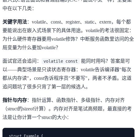
中在以下几类：
关键字用法
：volatile、const、register、static、extern，每个都
要能说出在嵌入式场景下的具体用途。volatile的考法很固定：
为什么硬件寄存器要用volatile修饰？中断服务函数里访问的全
局变量为什么要加volatile？
面试官还会追问：
能同时用吗？答案是可
volatile const
以——典型场景是只读状态寄存器：volatile告诉编译器"每次
都从内存读"，const告诉程序员"不要写"，两者不矛盾。这道
追问题坑了很多只背了第一层的候选人。
指针与内存
：指针运算、函数指针、多级指针、内存对齐
（struct的sizeof计算）。内存对齐是笔试高频题，最直接的考
法是让你计算一个struct的大小：
struct Example {
