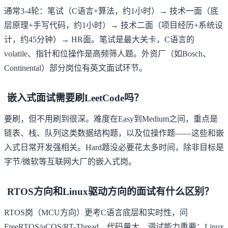
通常3-4轮：笔试（C语言+算法，约1小时）→ 技术一面（底
层原理+手写代码，约1小时）→ 技术二面（项目经历+系统设
计，约45分钟）→ HR面。笔试是最大关卡，C语言的
volatile、指针和位操作是高频筛人题。外资厂（如Bosch、
Continental）部分岗位有英文面试环节。
嵌入式面试需要刷LeetCode吗？
要刷，但不用刷到很深。难度在Easy到Medium之间，重点是
链表、栈、队列这类数据结构题，以及位操作题——这些和嵌
入式日常开发强相关。Hard题没必要花太多时间，除非目标是
字节/微软等互联网大厂的嵌入式岗。
RTOS方向和Linux驱动方向的面试有什么区别？
RTOS岗（MCU方向）更考C语言底层和实时性，问
FreeRTOS/uCOS/RT-Thread，代码量大、调试能力重要；Linux