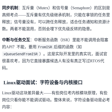
同步机制
：互斥量（Mutex）和信号量（Semaphore）的区别是
高频考点——互斥量有优先级继承机制，只能在拿锁的任务里
释放；信号量没有，可以跨任务释放，适合任务通知和资源计
数。两者不能混用，否则会埋下优先级反转的隐患。
中断与任务交互
：中断服务函数（ISR）里能不能调用会阻塞
的API？不能，要用
后缀的函数（如
FromISR
）。这是实际开发里的真实坑，面试官
xQueueSendFromISR
很喜欢考，因为它直接暴露候选人有没有真正写过RTOS代
码。
Linux驱动面试：字符设备与内核接口
Linux驱动这块差异最大——有些岗位考内核模块原理，有些
岗位只看你能不能调试驱动。整体来说，字符设备驱动是必考
内容：