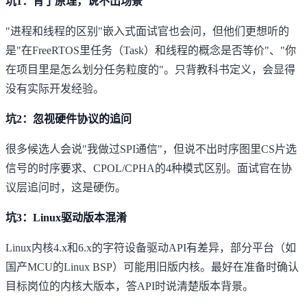
坑1：背了原理，说不出场景
"进程和线程的区别"嵌入式面试官也会问，但他们更想听的
是"在FreeRTOS里任务（Task）和线程的概念是否等价"、"你
在项目里是怎么划分任务粒度的"。只背教科书定义，会显得
没有实际开发经验。
坑2：忽视硬件协议的追问
很多候选人会说"我做过SPI通信"，但说不出时序图里CS片选
信号的时序要求、CPOL/CPHA的4种模式区别。面试官在协
议层追问时，这是硬伤。
坑3：Linux驱动版本混淆
Linux内核4.x和6.x的字符设备驱动API有差异，部分平台（如
国产MCU的Linux BSP）可能用旧版内核。最好在准备时确认
目标岗位的内核大版本，答API时说清楚版本背景。