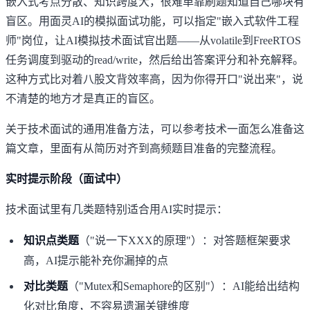
嵌入式考点分散、知识跨度大，很难单靠刷题知道自己哪块有
盲区。用
面灵AI的模拟面试功能
，可以指定"嵌入式软件工程
师"岗位，让AI模拟技术面试官出题——从volatile到FreeRTOS
任务调度到驱动的read/write，然后给出答案评分和补充解释。
这种方式比对着八股文背效率高，因为你得开口"说出来"，说
不清楚的地方才是真正的盲区。
关于技术面试的通用准备方法，可以参考
技术一面怎么准备
这
篇文章，里面有从简历对齐到高频题目准备的完整流程。
实时提示阶段（面试中）
技术面试里有几类题特别适合用AI实时提示：
知识点类题
（"说一下XXX的原理"）：对答题框架要求
高，AI提示能补充你漏掉的点
对比类题
（"Mutex和Semaphore的区别"）：AI能给出结构
化对比角度，不容易遗漏关键维度