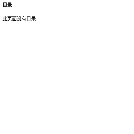
目录
此页面没有目录
面灵AI
AI帮你面试，马上找到好工作！
产品
功能介绍
笔试助手
价格方案
更新日志
博客
大厂面经
支持