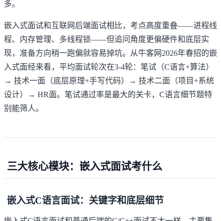
多。
嵌入式面试和互联网后端面试相比，考点高度重叠——进程线
程、内存管理、多线程锁——但追问角度更偏硬件和底层实
现，准备方向稍一跑偏就容易掉坑。从牛客网2026年春招的嵌
入式面经来看，平均面试轮次在3-4轮：笔试（C语言+算法）
→ 技术一面（底层原理+手写代码）→ 技术二面（项目+系统
设计）→ HR面。笔试通过率是最大的关卡，C语言细节题特
别能筛人。
三大核心模块：嵌入式面试考什么
嵌入式C语言面试：关键字和底层细节
嵌入式C语言面试和普通后端的C/C++面试不太一样，主要集