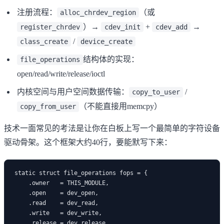
注册流程：
（或
alloc_chrdev_region
）→
+
→
register_chrdev
cdev_init
cdev_add
/
class_create
device_create
结构体的实现：
file_operations
open/read/write/release/ioctl
内核空间与用户空间数据传输：
/
copy_to_user
（不能直接用memcpy）
copy_from_user
技术一面常见的考法是让你在白板上写一个最简单的字符设备
驱动骨架。这个框架大约40行，要能默写下来：
static struct file_operations fops = {

    .owner   = THIS_MODULE,

    .open    = dev_open,

    .read    = dev_read,

    .write   = dev_write,

    .release = dev_release,
