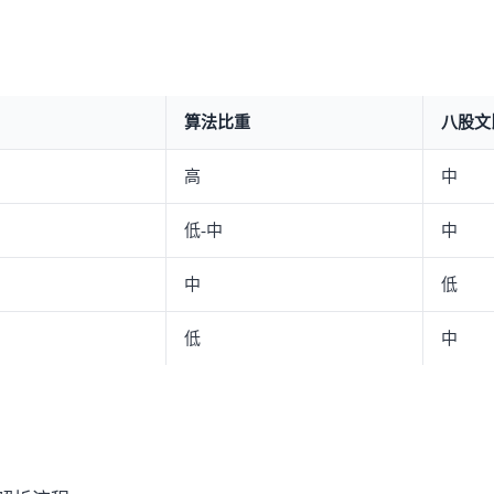
算法比重
八股文
高
中
低-中
中
中
低
低
中