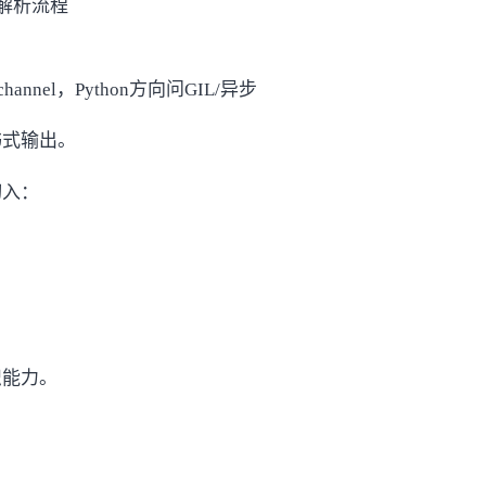
S解析流程
hannel，Python方向问GIL/异步
书式输出。
切入：
织能力。