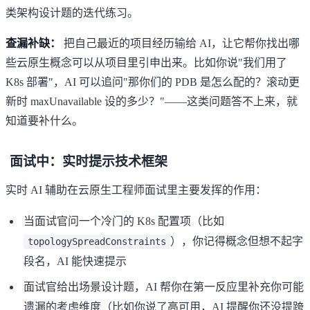
类架构设计题的迭代练习。
查漏补缺：
把自己最近的项目经历输给 AI，让它帮你找出哪
些云原生概念可以从项目里引申出来。比如你说"我们用了
K8s 部署"，AI 可以追问"那你们的 PDB 是怎么配的？滚动更
新时 maxUnavailable 设的多少？"——这类问题答不上来，就
知道要补什么。
面试中：实时提示技术框架
实时 AI 辅助在云原生工程师面试里主要发挥的作用：
当面试官问一个冷门的 K8s 配置项（比如
），你记得概念但想不起字
topologySpreadConstraints
段名，AI 能快速提示
面试官给出场景设计题，AI 帮你在第一反应里补充你可能
遗漏的考虑维度（比如你说了高可用，AI 提醒你还没提跨