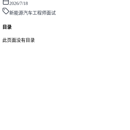
2026/7/18
新能源汽车工程师面试
目录
此页面没有目录
面灵AI
AI帮你面试，马上找到好工作！
产品
功能介绍
笔试助手
价格方案
更新日志
博客
大厂面经