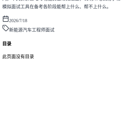
模拟面试工具在备考各阶段能帮上什么、帮不上什么。
2026/7/18
新能源汽车工程师面试
目录
此页面没有目录
面灵AI
AI帮你面试，马上找到好工作！
产品
功能介绍
笔试助手
价格方案