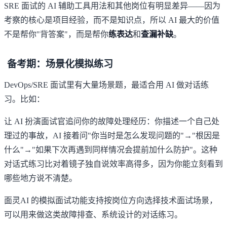
SRE 面试的 AI 辅助工具用法和其他岗位有明显差异——因为
考察的核心是项目经验，而不是知识点，所以 AI 最大的价值
不是帮你"背答案"，而是帮你
练表达
和
查漏补缺
。
备考期：场景化模拟练习
DevOps/SRE 面试里有大量场景题，最适合用 AI 做对话练
习。比如：
让 AI 扮演面试官追问你的故障处理经历：你描述一个自己处
理过的事故，AI 接着问"你当时是怎么发现问题的"→"根因是
什么"→"如果下次再遇到同样情况会提前加什么防护"。这种
对话式练习比对着镜子独自说效率高得多，因为你能立刻看到
哪些地方说不清楚。
面灵AI 的模拟面试功能
支持按岗位方向选择技术面试场景，
可以用来做这类故障排查、系统设计的对话练习。