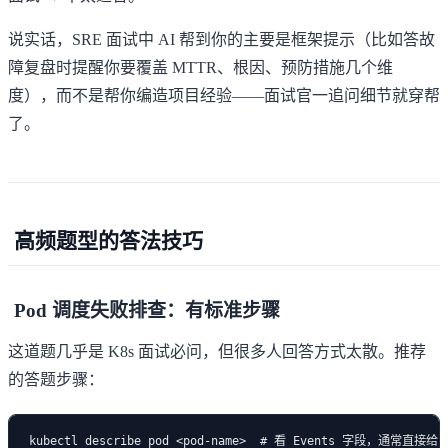
说实话，SRE 面试中 AI 帮到你的主要是框架提示（比如答故
障复盘时提醒你要覆盖 MTTR、根因、预防措施几个维
度），而不是帮你编造项目经验——面试官一追问细节就穿帮
了。
高频题型的答法技巧
Pod 调度失败排查：有标准步骤
这道题几乎是 K8s 面试必问，但很多人回答方式太散。推荐
的答题步骤：
kubectl describe pod <pod-name>  # 看 Events 字段，通常直接