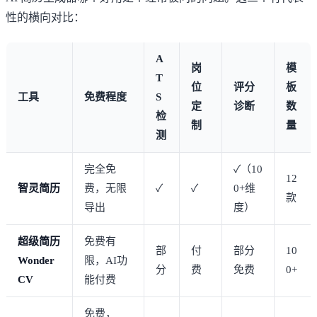
性的横向对比：
A
岗
模
T
位
评分
板
工具
免费程度
S
定
诊断
数
检
制
量
测
完全免
✓（10
12
智灵简历
费，无限
✓
✓
0+维
款
导出
度）
超级简历
免费有
部
付
部分
10
Wonder
限，AI功
分
费
免费
0+
CV
能付费
免费，