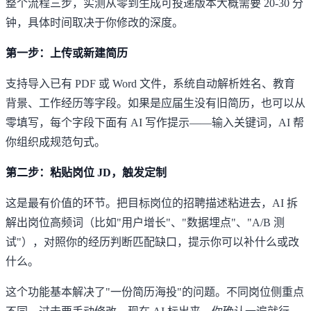
整个流程三步，实测从零到生成可投递版本大概需要 20-30 分
钟，具体时间取决于你修改的深度。
第一步：上传或新建简历
支持导入已有 PDF 或 Word 文件，系统自动解析姓名、教育
背景、工作经历等字段。如果是应届生没有旧简历，也可以从
零填写，每个字段下面有 AI 写作提示——输入关键词，AI 帮
你组织成规范句式。
第二步：粘贴岗位 JD，触发定制
这是最有价值的环节。把目标岗位的招聘描述粘进去，AI 拆
解出岗位高频词（比如"用户增长"、"数据埋点"、"A/B 测
试"），对照你的经历判断匹配缺口，提示你可以补什么或改
什么。
这个功能基本解决了"一份简历海投"的问题。不同岗位侧重点