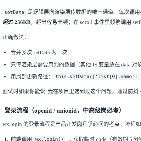
是逻辑层向渲染层传数据的唯一通道。每次调用都会经
setData
超过 256KB
，超出容易卡顿；在 scroll 事件里频繁调用 se
正确做法：
合并多次 setData 为一次
只传渲染层需要用到的数据（其他 JS 变量放在 data 
用局部更新路径：
this.setData({'list[0].name':
面试时如果你能说"我在项目里遇到过这个问题，通过防抖 + 
登录流程（openid / unionid，中高级岗必考）
wx.login 的登录流程是产品开发岗几乎必问的考点。流程
前端调用
→ 获取临时 code（有效期 5 
wx.login()