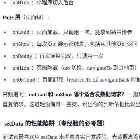
：小程序切入后台
onHide
Page 层
（页面级）：
：页面加载，只调用一次，能拿到路由传参
onLoad
：每次页面展示都触发，包括从其他页面返回
onShow
：首次渲染完成，只调用一次
onReady
：页面隐藏（tab 切换、navigateTo 到其他页）
onHide
：页面卸载（redirectTo 或 navigateBack 
onUnload
高频追问：
onLoad 和 onShow 哪个适合发数据请求？
一般
重复请求。这道题没有唯一答案，说出你的判断依据比说出
setData 的性能陷阱（考经验的必考题）
面试官最喜欢用 setData 来考察真实开发经验，光背概念