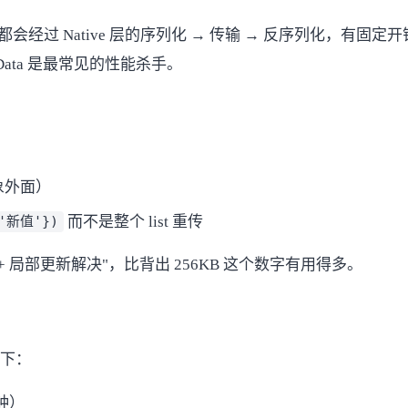
过 Native 层的序列化 → 传输 → 反序列化，有固定开
tData 是最常见的性能杀手。
对象外面）
而不是整个 list 重传
 '新值'})
局部更新解决"，比背出 256KB 这个数字有用得多。
如下：
分钟）