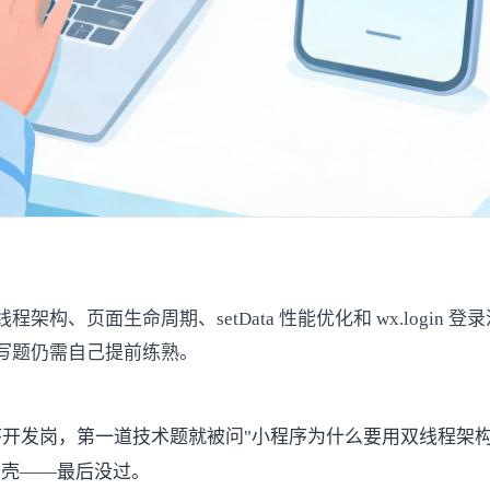
构、页面生命周期、setData 性能优化和 wx.login
写题仍需自己提前练熟。
发岗，第一道技术题就被问"小程序为什么要用双线程架构，直接
场卡壳——最后没过。