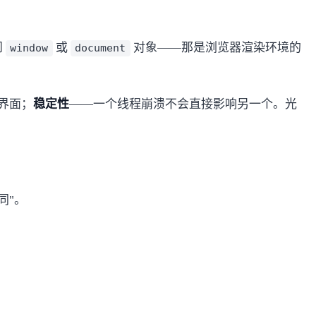
问
或
对象——那是浏览器渲染环境的
window
document
户界面；
稳定性
——一个线程崩溃不会直接影响另一个。光
同"。