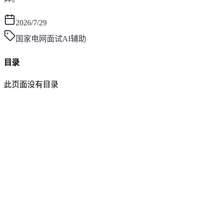
2026/7/29
国家电网面试AI辅助
目录
此页面没有目录
面灵AI
AI帮你面试，马上找到好工作！
产品
功能介绍
笔试助手
价格方案
更新日志