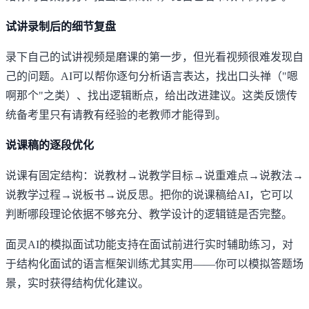
试讲录制后的细节复盘
录下自己的试讲视频是磨课的第一步，但光看视频很难发现自
己的问题。AI可以帮你逐句分析语言表达，找出口头禅（"嗯
啊那个"之类）、找出逻辑断点，给出改进建议。这类反馈传
统备考里只有请教有经验的老教师才能得到。
说课稿的逐段优化
说课有固定结构：说教材→说教学目标→说重难点→说教法→
说教学过程→说板书→说反思。把你的说课稿给AI，它可以
判断哪段理论依据不够充分、教学设计的逻辑链是否完整。
面灵AI的模拟面试功能
支持在面试前进行实时辅助练习，对
于结构化面试的语言框架训练尤其实用——你可以模拟答题场
景，实时获得结构优化建议。