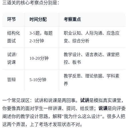
三道关的核心考察点分别是：
环节
时间分配
考察重点
结构化
3-5题，每题
职业认知、人际沟通、应急应
面试
2-3分钟
变、综合分析
试讲/
教学设计、语言表达、课堂把
10-20分钟
说课
控、板书
教学反思、理论依据、学科素
答辩
5-10分钟
养
一个常见误区：试讲和说课是两回事。
试讲
是模拟真实课堂，
你要像真的面对学生一样讲课、提问、给反馈；
说课
是向评委
阐述你的教学设计思路，解释"我为什么这么设计"。很多人把
这两个弄混，上了考场才发现状态不对。