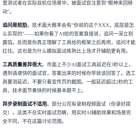
里测试者在实际双机位场景中，被面试官注意到"眼神来回移
动"。
追问是软肋
。技术面大概率会有"你说的这个XXX，底层是怎
么实现的"——如果你看了AI给的答案直接说，追问一深立刻
露馅。反而是你真正理解了工具给的框架之后再用，追问才能
扛住。这也是为什么模拟面试练熟比上场才开辅助更有用。
工具质量差异很大
。市面上不少AI面试工具延迟在3秒以上，
遇到语速快的面试官，答案出来的时候你早就该回答了。选工
具要测延迟，不要只看宣传页的截图。一般延迟超过2秒的工
具，技术面节奏快的时候基本跟不上。
异步录制面试不适用
。部分公司有录制视频面试（你录好提
交），这类不在实时面试范畴，用实时AI辅助效果和场景完
全不同，不在这篇讨论范围。