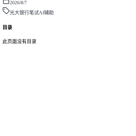
2026/8/7
光大银行笔试AI辅助
目录
此页面没有目录
面灵AI
AI帮你面试，马上找到好工作！
产品
功能介绍
笔试助手
价格方案
更新日志
博客
大厂面经