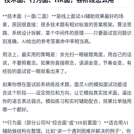
技术面、行为面、HR面，各阶段怎么用
**技术面（一面/二面）**是线上面试AI辅助效果最好的场
景，原因很直接：很多技术题有相对标准的答案框架。算法思
路、系统设计拆解、某个中间件的原理——只要面试官问题识
别准确，AI给出的参考答案命中率相当高。
用法上，最实用的策略是：余光扫一眼破题角度，用自己的话
说，不要照着念。如果你直接照念，语调会变，节奏会变，有
经验的面试官一眼就看出来了。
如果你想在面试前系统练技术题，
面灵AI的模拟面试功能
适
合这个阶段——设定岗位和方向，让它模拟真实技术面，逼出
你的语言表达弱点。模拟练习和实时辅助配合，效果比单独用
哪一个都好。
**行为面（部分公司叫"综合面"或"HR前置面"）**适合用AI
辅助做结构化整理。比如"讲一个遇到困难并解决的例子"，你