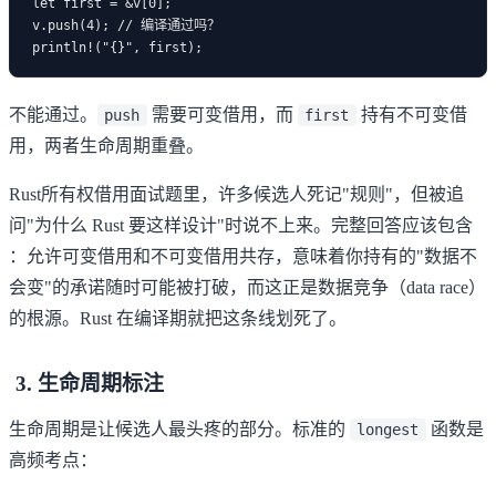
let first = &v[0];

v.push(4); // 编译通过吗？

不能通过。
需要可变借用，而
持有不可变借
push
first
用，两者生命周期重叠。
Rust所有权借用面试题里，许多候选人死记"规则"，但被追
问"为什么 Rust 要这样设计"时说不上来。完整回答应该包含
：允许可变借用和不可变借用共存，意味着你持有的"数据不
会变"的承诺随时可能被打破，而这正是数据竞争（data race）
的根源。Rust 在编译期就把这条线划死了。
3. 生命周期标注
生命周期是让候选人最头疼的部分。标准的
函数是
longest
高频考点：