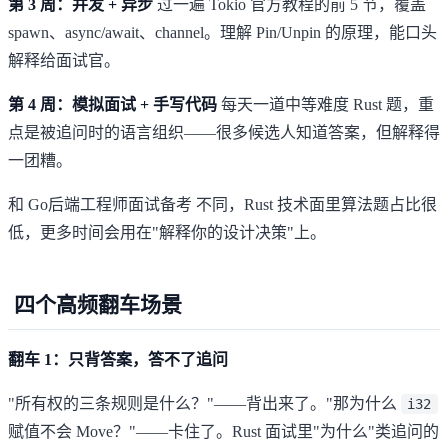
第 3 周：并发 + 异步
过一遍 Tokio 官方教程的前 5 节，覆盖
spawn、async/await、channel。理解 Pin/Unpin 的原理，能口头
解释给面试官。
第 4 周：模拟面试 + 手写代码
每天一道中等难度 Rust 题，重
点是被追问时的语言组织——很多候选人知道答案，但解释得
一团糟。
和
Go后端工程师面试备考
不同，Rust 技术面里算法题占比很
低，更多时间会用在"解释你的设计决策"上。
四个高频翻车场景
翻车 1：只背答案，答不了追问
"所有权的三条规则是什么？"——背出来了。"那为什么
i32
赋值不会 Move？"——卡住了。Rust 面试里"为什么"类追问的