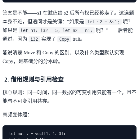
答案是不能——s1 在赋值给 s2 后所有权已经移走了。这道题
本身不难，但追问才是关键："如果是
呢？
let s2 = &s1;
如果是
呢？"——后者能
let n1: i32 = 5; let n2 = n1;
通过，因为
实现了
trait。
i32
Copy
能说清楚 Move 和 Copy 的区别、以及什么类型默认实现
Copy，是基础分的分水岭。
2. 借用规则与引用检查
核心规则：同一时间，同一数据的可变引用只能有一个，且不
能与不可变引用共存。
高频变体题：
let mut v = vec![1, 2, 3];
