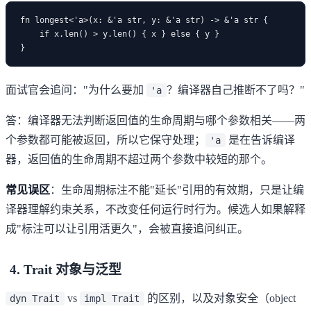
fn longest<'a>(x: &'a str, y: &'a str) -> &'a str {

    if x.len() > y.len() { x } else { y }

面试官会追问："为什么要加
？编译器自己推断不了吗？"
'a
答：编译器无法判断返回值的生命周期与哪个参数相关——两
个参数都可能被返回，所以它保守处理；
是在告诉编译
'a
器，返回值的生命周期不超过两个参数中较短的那个。
常见误区
：生命周期标注不能"延长"引用的有效期，只是让编
译器理解约束关系，不改变任何运行时行为。候选人如果解释
成"标注可以让引用活更久"，会被直接追问纠正。
4. Trait 对象与泛型
vs
的区别，以及对象安全（object
dyn Trait
impl Trait