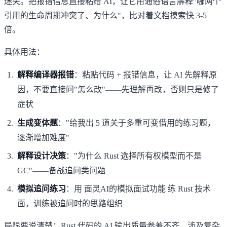
迷失。把报错信息直接粘给 AI，让它用通俗语言解释"哪两个
引用的生命周期冲突了、为什么"，比对着文档摸索快 3-5
倍。
具体用法：
解释编译器报错
：粘贴代码 + 报错信息，让 AI 先解释原
因，不要直接问"怎么改"——先理解再改，否则只是修了
症状
生成变体题
："给我出 5 道关于多重可变借用的练习题，
逐渐增加难度"
解释设计决策
："为什么 Rust 选择所有权模型而不是
GC"——备战追问类问题
模拟追问练习
：用
面灵AI的模拟面试功能
练 Rust 技术
面，训练被追问时的思路组织
局限要说清楚：Rust 代码的 AI 输出质量参差不齐，涉及复杂