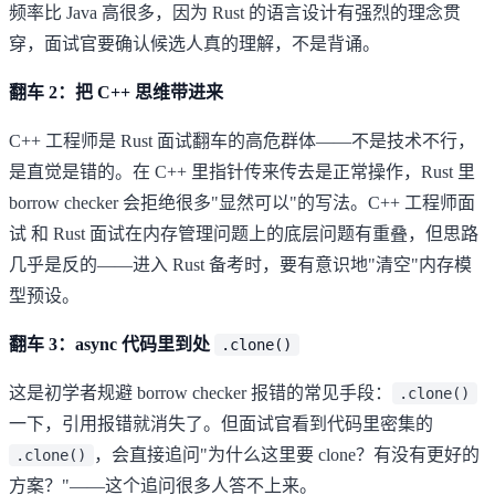
频率比 Java 高很多，因为 Rust 的语言设计有强烈的理念贯
穿，面试官要确认候选人真的理解，不是背诵。
翻车 2：把 C++ 思维带进来
C++ 工程师是 Rust 面试翻车的高危群体——不是技术不行，
是直觉是错的。在 C++ 里指针传来传去是正常操作，Rust 里
borrow checker 会拒绝很多"显然可以"的写法。
C++ 工程师面
试
和 Rust 面试在内存管理问题上的底层问题有重叠，但思路
几乎是反的——进入 Rust 备考时，要有意识地"清空"内存模
型预设。
翻车 3：async 代码里到处
.clone()
这是初学者规避 borrow checker 报错的常见手段：
.clone()
一下，引用报错就消失了。但面试官看到代码里密集的
，会直接追问"为什么这里要 clone？有没有更好的
.clone()
方案？"——这个追问很多人答不上来。