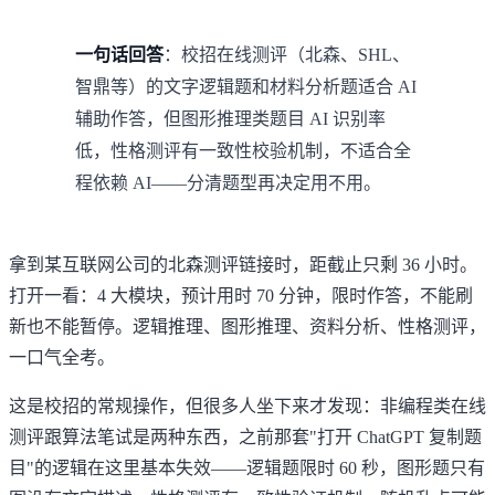
一句话回答
：校招在线测评（北森、SHL、
智鼎等）的文字逻辑题和材料分析题适合 AI
辅助作答，但图形推理类题目 AI 识别率
低，性格测评有一致性校验机制，不适合全
程依赖 AI——分清题型再决定用不用。
拿到某互联网公司的北森测评链接时，距截止只剩 36 小时。
打开一看：4 大模块，预计用时 70 分钟，限时作答，不能刷
新也不能暂停。逻辑推理、图形推理、资料分析、性格测评，
一口气全考。
这是校招的常规操作，但很多人坐下来才发现：非编程类在线
测评跟算法笔试是两种东西，之前那套"打开 ChatGPT 复制题
目"的逻辑在这里基本失效——逻辑题限时 60 秒，图形题只有