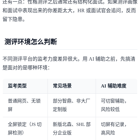
还有一点：性格测评之后通常还有结构化面试。如果测评画像
和面试中表现出来的你差距太大，HR 或面试官会追问，反而
留下隐患。
测评环境怎么判断
不同测评平台的监考力度差异很大。用 AI 辅助之前，先搞清
楚面对的是哪种环境：
监考类型
常见场景
AI 辅助难度
普通网页、无锁
部分智鼎、非大厂
可切窗辅助，
屏
定制版
风险较低
全屏锁定（JS 切
新版北森、SHL 部
切屏有记录，
屏检测）
分企业版
高风险