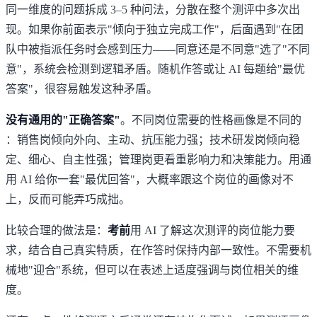
同一维度的问题拆成 3–5 种问法，分散在整个测评中多次出
现。如果你前面表示"倾向于独立完成工作"，后面遇到"在团
队中被指派任务时会感到压力——同意还是不同意"选了"不同
意"，系统会检测到逻辑矛盾。随机作答或让 AI 每题给"最优
答案"，很容易触发这种矛盾。
没有通用的"正确答案"
。不同岗位需要的性格画像是不同的
：销售岗倾向外向、主动、抗压能力强；技术研发岗倾向稳
定、细心、自主性强；管理岗更看重影响力和决策能力。用通
用 AI 给你一套"最优回答"，大概率跟这个岗位的画像对不
上，反而可能弄巧成拙。
比较合理的做法是：
考前
用 AI 了解这次测评的岗位能力要
求，结合自己真实特质，在作答时保持内部一致性。不需要机
械地"迎合"系统，但可以在表述上适度强调与岗位相关的维
度。