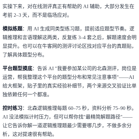
实操下来，对在线测评真正有帮助的 AI 辅助，大部分发生在
考前 2–3 天，而不是临场应对。
模拟练题
：用 AI 生成同类型练习题，提前适应题型节奏。逻
辑推理和言语理解这两类，反复练 3–4 套之后，解题速度会明
显提升。也可以在
牛客网的测评讨论区
找对应平台的真题贴，
了解具体题型分布。
平台题型摸底
：告诉 AI "我要参加某公司的北森测评，岗位是
运营，帮我整理这个平台的题型分布和常见注意事项"——AI
给大框架，贴子里的真实经验补细节，两个来源交叉验证比单
独依赖任何一个都准。
控时练习
：北森逻辑推理每题 60–75 秒，资料分析 75–90 秒。
AI 没法模拟计时压力，但可以帮你找"最精简解题路径"——
让它告诉你解一道逻辑推理题最少需要哪几步，不做多余分
析，这对提速很有帮助。