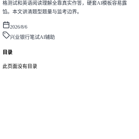
格测试和英语阅读理解全靠真实作答，硬套AI模板容易露
馅。本文讲清题型题量与监考边界。
2026/8/6
兴业银行笔试AI辅助
目录
此页面没有目录
面灵AI
AI帮你面试，马上找到好工作！
产品
功能介绍
笔试助手