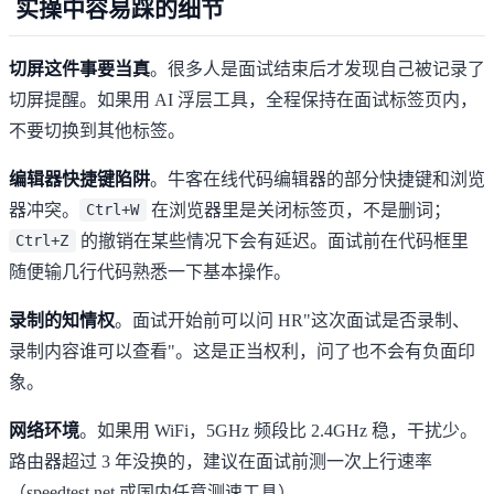
实操中容易踩的细节
切屏这件事要当真
。很多人是面试结束后才发现自己被记录了
切屏提醒。如果用 AI 浮层工具，全程保持在面试标签页内，
不要切换到其他标签。
编辑器快捷键陷阱
。牛客在线代码编辑器的部分快捷键和浏览
器冲突。
在浏览器里是关闭标签页，不是删词；
Ctrl+W
的撤销在某些情况下会有延迟。面试前在代码框里
Ctrl+Z
随便输几行代码熟悉一下基本操作。
录制的知情权
。面试开始前可以问 HR"这次面试是否录制、
录制内容谁可以查看"。这是正当权利，问了也不会有负面印
象。
网络环境
。如果用 WiFi，5GHz 频段比 2.4GHz 稳，干扰少。
路由器超过 3 年没换的，建议在面试前测一次上行速率
（speedtest.net 或国内任意测速工具）。