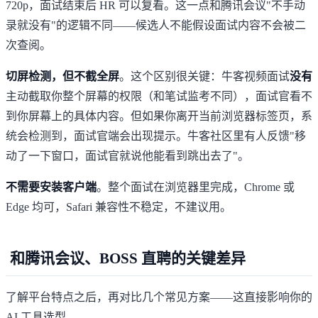
720p，面试结束后 HR 可以复看。这一点和腾讯会议"不手动
录就没有"的逻辑不同——候选人不能假设面试内容不会被二
次查阅。
切屏检测，但不截全屏
。这个区别很关键：牛客视频面试
没有
主动截取你整个屏幕的权限（和笔试监考不同），面试官看不
到你屏幕上的具体内容。但如果你离开当前浏览器标签页，系
统会检测到，面试官端会出现提示。牛客社区里有人反馈"移
动了一下窗口，面试官就说他能看到跳出去了"。
不需要安装客户端
。整个面试在浏览器里完成，Chrome 或
Edge 均可，Safari 兼容性不稳定，不建议用。
和腾讯会议、BOSS 直聘的关键差异
了解平台特点之后，再对比几个常见方案——这直接影响你的
AI 工具选型。