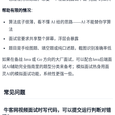
帮助有限的情况
：
算法底子很薄，看不懂 AI 给的思路——AI 不能替你学算
法
面试官要求共享整个屏幕，浮层会暴露
题目是手绘图题、填空题或纯口述题，截图识别准确率低
如果在备战 Java 或 Go 方向的大厂面试，可以配合
Java后端面
试AI辅助完全指南
里的题型分类来备考；模拟面试热身用
面
灵AI的模拟面试功能
，系统性更强一些。
常见问题
牛客网视频面试时写代码，可以提交运行判断对错