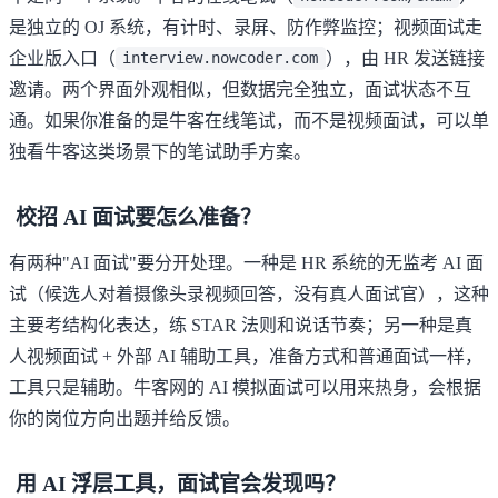
是独立的 OJ 系统，有计时、录屏、防作弊监控；视频面试走
企业版入口（
），由 HR 发送链接
interview.nowcoder.com
邀请。两个界面外观相似，但数据完全独立，面试状态不互
通。如果你准备的是牛客在线笔试，而不是视频面试，可以单
独看
牛客这类场景下的笔试助手方案
。
校招 AI 面试要怎么准备？
有两种"AI 面试"要分开处理。一种是 HR 系统的无监考 AI 面
试（候选人对着摄像头录视频回答，没有真人面试官），这种
主要考结构化表达，练 STAR 法则和说话节奏；另一种是真
人视频面试 + 外部 AI 辅助工具，准备方式和普通面试一样，
工具只是辅助。
牛客网的 AI 模拟面试
可以用来热身，会根据
你的岗位方向出题并给反馈。
用 AI 浮层工具，面试官会发现吗？