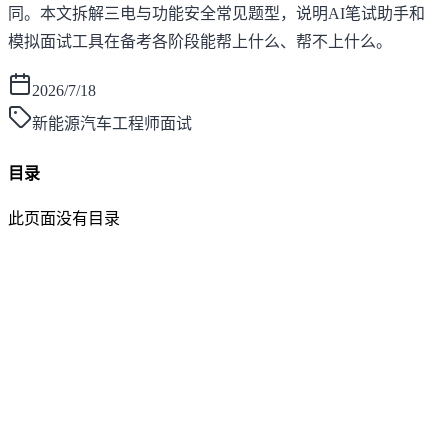
同。本文拆解三电与功能安全常见题型，说明AI笔试助手和
模拟面试工具在备考各阶段能帮上什么、帮不上什么。
2026/7/18
新能源汽车工程师面试
目录
此页面没有目录
面灵AI
AI帮你面试，马上找到好工作！
产品
功能介绍
笔试助手