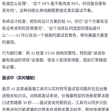
有湖怎么处理"、"这个 DFS 能不能改成 BFS，时间复杂度有
变化吗"。这种训练比单纯刷题更接近真实面试节奏。
系统设计检查：把你的设计方案扔给 AI，问它"这个方案有没
有没考虑到的异常情况"、"这个消息队列选型的理由是什
么"——AI 可以充当一个挑剔的面试官角色，帮你暴露方案里
的漏洞。
行为题打磨：用 AI 检查 STAR 结构完整性，特别是"说说你
最有挑战的项目"这类题，很多人现场答得散，提前打草稿很
有必要。
面试中（实时辅助）
面灵 AI
这类桌面端工具可以实时转写面试官问题并在后台推
送相关知识点。对网易面试来说，价值最明显的场景是算法题
口述思路那 30 秒——面试官说完题目后，工具可以同步识别
并推送你可能遗漏的边界条件或相关算法标签，帮你快速理清