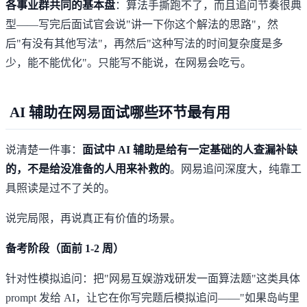
各事业群共同的基本盘
：算法手撕跑不了，而且追问节奏很典
型——写完后面试官会说"讲一下你这个解法的思路"，然
后"有没有其他写法"，再然后"这种写法的时间复杂度是多
少，能不能优化"。只能写不能说，在网易会吃亏。
AI 辅助在网易面试哪些环节最有用
说清楚一件事：
面试中 AI 辅助是给有一定基础的人查漏补缺
的，不是给没准备的人用来补救的
。网易追问深度大，纯靠工
具照读是过不了关的。
说完局限，再说真正有价值的场景。
备考阶段（面前 1-2 周）
针对性模拟追问：把"网易互娱游戏研发一面算法题"这类具体
prompt 发给 AI，让它在你写完题后模拟追问——"如果岛屿里