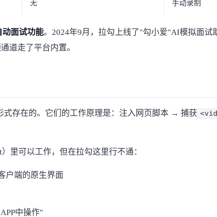
无
手动录制
自动面试功能
。2024年9月，拉勾上线了"勾小爱"AI模拟
频通道走了平台内置。
的形式存在的。它们的工作原理是：注入网页脚本 → 捕获
<vi
Meet）里可以工作，但在拉勾这里行不通：
面客户端的原生界面
PP中操作"