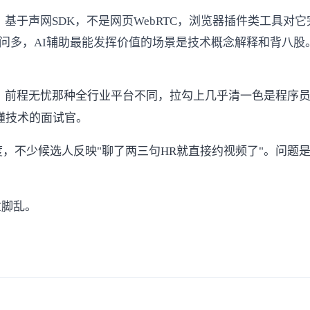
，基于声网SDK，不是网页WebRTC，浏览器插件类工具对
问多，AI辅助最能发挥价值的场景是技术概念解释和背八股
、前程无忧那种全行业平台不同，
拉勾
上几乎清一色是程序
懂技术的面试官。
度，不少候选人反映"聊了两三句HR就直接约视频了"。问题
忙脚乱。