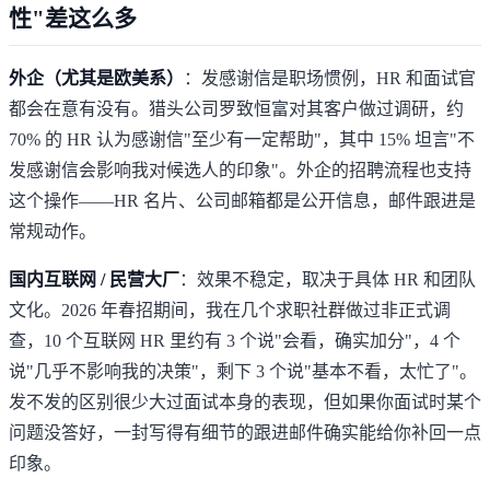
性"差这么多
外企（尤其是欧美系）
：发感谢信是职场惯例，HR 和面试官
都会在意有没有。猎头公司罗致恒富对其客户做过调研，约
70% 的 HR 认为感谢信"至少有一定帮助"
，其中 15% 坦言"不
发感谢信会影响我对候选人的印象"。外企的招聘流程也支持
这个操作——HR 名片、公司邮箱都是公开信息，邮件跟进是
常规动作。
国内互联网 / 民营大厂
：效果不稳定，取决于具体 HR 和团队
文化。2026 年春招期间，我在几个求职社群做过非正式调
查，10 个互联网 HR 里约有 3 个说"会看，确实加分"，4 个
说"几乎不影响我的决策"，剩下 3 个说"基本不看，太忙了"。
发不发的区别很少大过面试本身的表现，但如果你面试时某个
问题没答好，一封写得有细节的跟进邮件确实能给你补回一点
印象。