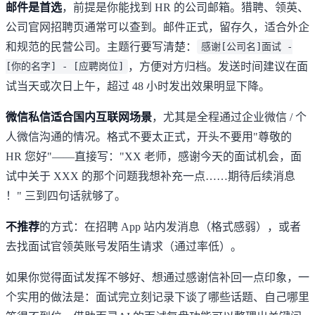
邮件是首选
，前提是你能找到 HR 的公司邮箱。猎聘、领英、
公司官网招聘页通常可以查到。邮件正式，留存久，适合外企
和规范的民营公司。主题行要写清楚：
感谢[公司名]面试 -
，方便对方归档。发送时间建议在面
[你的名字] - [应聘岗位]
试当天或次日上午，超过 48 小时发出效果明显下降。
微信私信适合国内互联网场景
，尤其是全程通过企业微信 / 个
人微信沟通的情况。格式不要太正式，开头不要用"尊敬的
HR 您好"——直接写："XX 老师，感谢今天的面试机会，面
试中关于 XXX 的那个问题我想补充一点……期待后续消息
！" 三到四句话就够了。
不推荐
的方式：在招聘 App 站内发消息（格式感弱），或者
去找面试官领英账号发陌生请求（通过率低）。
如果你觉得面试发挥不够好、想通过感谢信补回一点印象，一
个实用的做法是：面试完立刻记录下谈了哪些话题、自己哪里