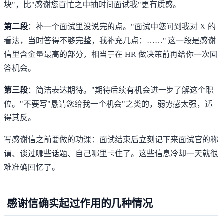
块"，比"感谢您百忙之中抽时间面试我"更有质感。
第二段
：补一个面试里没说完的点。"面试中您问到我对 X 的
看法，当时答得不够完整，我补充几点：……" 这一段是感谢
信里含金量最高的部分，相当于在 HR 做决策前再给你一次回
答机会。
第三段
：简洁表达期待。"期待后续有机会进一步了解这个职
位。"不要写"恳请您给我一个机会"之类的，弱势感太强，适
得其反。
写感谢信之前要做的功课：面试结束后立刻记下来面试官的称
谓、谈过哪些话题、自己哪里卡住了。这些信息冷却一天就很
难准确回忆了。
感谢信确实起过作用的几种情况