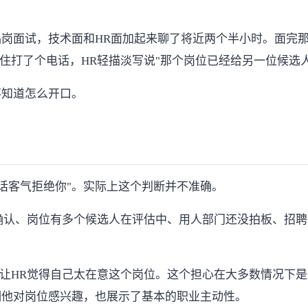
岗面试，技术面和HR面加起来聊了将近两个半小时。面完那天
住打了个电话，HR轻描淡写说"那个岗位已经给另一位候选人发
不知道怎么开口。
种话客气拒绝你"。实际上这个判断并不准确。
方确认、岗位有多个候选人在评估中、用人部门还没拍板、招
会让HR觉得自己太在意这个岗位。这个担心在大多数情况下
明他对岗位感兴趣，也展示了基本的职业主动性。