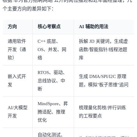
根据
华为官方招聘网站
公开的岗位描述和近年面经整理，几
个主要方向的差异如下：
方向
核心考察点
AI 辅助的用法
通用软件
C++ 底层、
拆解 JD 关键词，生成虚
开发（通
OS、并发、网
函数/智能指针/线程池题
软）
络
库
RTOS、驱动、
嵌入式开
生成 DMA/SPI/I2C 原理
总线协议、中
发
题，模拟"板子思维"追问
断
MindSpore、昇
AI/大模型
梳理量化剪枝/并行训练
腾适配、推理
开发
的工程要点
优化
自动化测试、