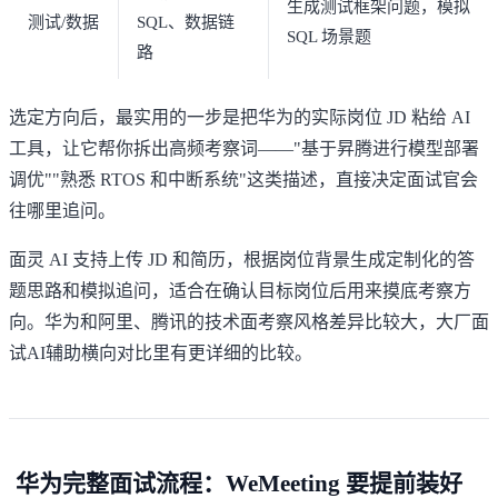
生成测试框架问题，模拟
测试/数据
SQL、数据链
SQL 场景题
路
选定方向后，最实用的一步是把华为的实际岗位 JD 粘给 AI
工具，让它帮你拆出高频考察词——"基于昇腾进行模型部署
调优""熟悉 RTOS 和中断系统"这类描述，直接决定面试官会
往哪里追问。
面灵 AI
支持上传 JD 和简历，根据岗位背景生成定制化的答
题思路和模拟追问，适合在确认目标岗位后用来摸底考察方
向。华为和阿里、腾讯的技术面考察风格差异比较大，
大厂面
试AI辅助横向对比
里有更详细的比较。
华为完整面试流程：WeMeeting 要提前装好