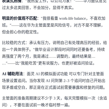
表演式热情
："我热爱工作，以公司为家！"——华为面试官见
过太多这类回答，不会加分，显得不真实。
明显的价值观不匹配
："我很看重 work-life balance，不喜欢加
班。"——这在华为主管面里是风险信号，对方不是不理解，
但会担心你的稳定性。
比较稳的方式：承认有压力，说明自己有处理高压的经验，给
出一个具体例子。"做毕业设计那段时间同时还要备考，持续
高强度了两个月，我是通过……调整的，最终结果是…
…"——比"我能吃苦"更有说服力，也更好被追问验证。
AI 辅助用法
：
面灵 AI 的模拟面试功能
可以专门针对主管面
场景设置追问。当你发现 AI 问到第 2–3 个追问时自己开始出
现矛盾或空白，那正是在正式面试前需要暴露和修复的问题。
主管面的准备周期建议不少于 3 天，每天完整模拟一次（含追
问），不要在面试前一晚才临时想一遍。