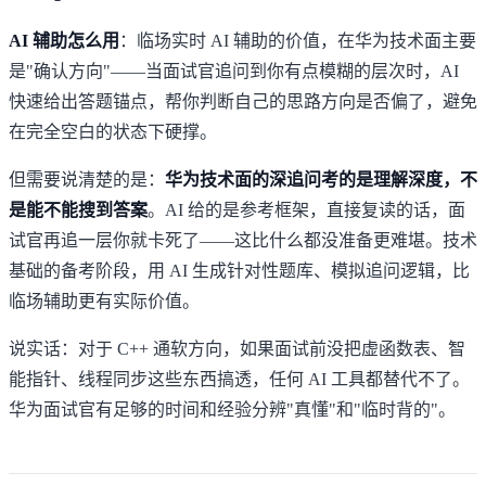
AI 辅助怎么用
：临场实时 AI 辅助的价值，在华为技术面主要
是"确认方向"——当面试官追问到你有点模糊的层次时，AI
快速给出答题锚点，帮你判断自己的思路方向是否偏了，避免
在完全空白的状态下硬撑。
但需要说清楚的是：
华为技术面的深追问考的是理解深度，不
是能不能搜到答案
。AI 给的是参考框架，直接复读的话，面
试官再追一层你就卡死了——这比什么都没准备更难堪。技术
基础的备考阶段，用 AI 生成针对性题库、模拟追问逻辑，比
临场辅助更有实际价值。
说实话：对于 C++ 通软方向，如果面试前没把虚函数表、智
能指针、线程同步这些东西搞透，任何 AI 工具都替代不了。
华为面试官有足够的时间和经验分辨"真懂"和"临时背的"。