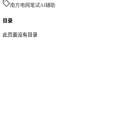
南方电网笔试AI辅助
目录
此页面没有目录
面灵AI
AI帮你面试，马上找到好工作！
产品
功能介绍
笔试助手
价格方案
更新日志
博客
大厂面经