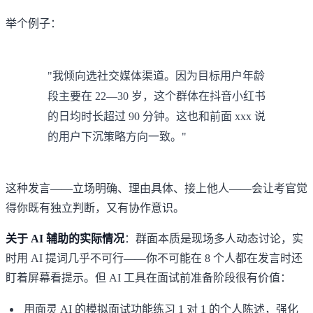
举个例子：
"我倾向选社交媒体渠道。因为目标用户年龄
段主要在 22—30 岁，这个群体在抖音小红书
的日均时长超过 90 分钟。这也和前面 xxx 说
的用户下沉策略方向一致。"
这种发言——立场明确、理由具体、接上他人——会让考官觉
得你既有独立判断，又有协作意识。
关于 AI 辅助的实际情况
：群面本质是现场多人动态讨论，实
时用 AI 提词几乎不可行——你不可能在 8 个人都在发言时还
盯着屏幕看提示。但 AI 工具在面试前准备阶段很有价值：
用
面灵 AI 的模拟面试功能
练习 1 对 1 的个人陈述，强化