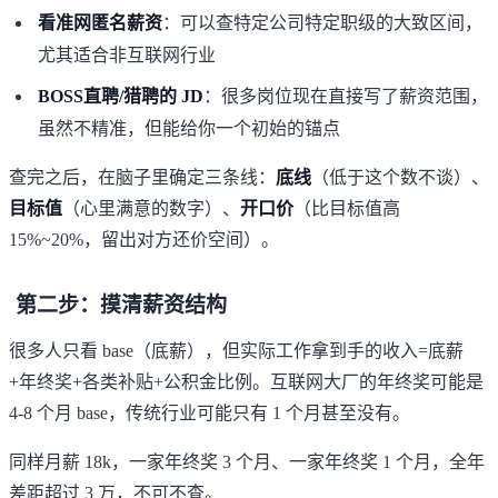
看准网匿名薪资
：可以查特定公司特定职级的大致区间，
尤其适合非互联网行业
BOSS直聘/猎聘的 JD
：很多岗位现在直接写了薪资范围，
虽然不精准，但能给你一个初始的锚点
查完之后，在脑子里确定三条线：
底线
（低于这个数不谈）、
目标值
（心里满意的数字）、
开口价
（比目标值高
15%~20%，留出对方还价空间）。
第二步：摸清薪资结构
很多人只看 base（底薪），但实际工作拿到手的收入=底薪
+年终奖+各类补贴+公积金比例。互联网大厂的年终奖可能是
4-8 个月 base，传统行业可能只有 1 个月甚至没有。
同样月薪 18k，一家年终奖 3 个月、一家年终奖 1 个月，全年
差距超过 3 万，不可不查。