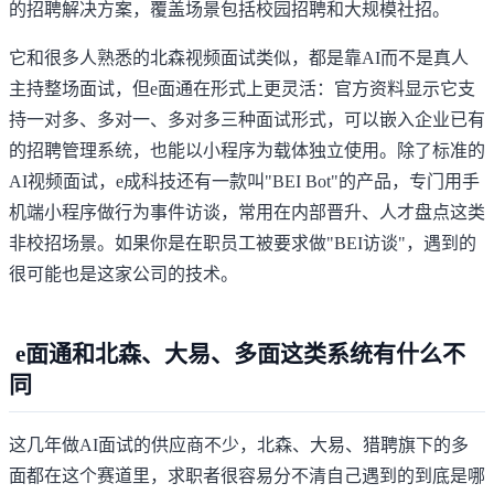
的招聘解决方案，覆盖场景包括校园招聘和大规模社招。
它和很多人熟悉的
北森视频面试
类似，都是靠AI而不是真人
主持整场面试，但e面通在形式上更灵活：官方资料显示它支
持一对多、多对一、多对多三种面试形式，可以嵌入企业已有
的招聘管理系统，也能以小程序为载体独立使用。除了标准的
AI视频面试，e成科技还有一款叫"BEI Bot"的产品，专门用手
机端小程序做行为事件访谈，常用在内部晋升、人才盘点这类
非校招场景。如果你是在职员工被要求做"BEI访谈"，遇到的
很可能也是这家公司的技术。
e面通和北森、大易、多面这类系统有什么不
同
这几年做AI面试的供应商不少，
北森
、
大易
、猎聘旗下的
多
面
都在这个赛道里，求职者很容易分不清自己遇到的到底是哪