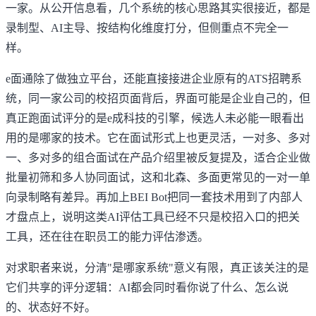
一家。从公开信息看，几个系统的核心思路其实很接近，都是
录制型、AI主导、按结构化维度打分，但侧重点不完全一
样。
e面通除了做独立平台，还能直接接进企业原有的ATS招聘系
统，同一家公司的校招页面背后，界面可能是企业自己的，但
真正跑面试评分的是e成科技的引擎，候选人未必能一眼看出
用的是哪家的技术。它在面试形式上也更灵活，一对多、多对
一、多对多的组合面试在产品介绍里被反复提及，适合企业做
批量初筛和多人协同面试，这和北森、多面更常见的一对一单
向录制略有差异。再加上BEI Bot把同一套技术用到了内部人
才盘点上，说明这类AI评估工具已经不只是校招入口的把关
工具，还在往在职员工的能力评估渗透。
对求职者来说，分清"是哪家系统"意义有限，真正该关注的是
它们共享的评分逻辑：AI都会同时看你说了什么、怎么说
的、状态好不好。