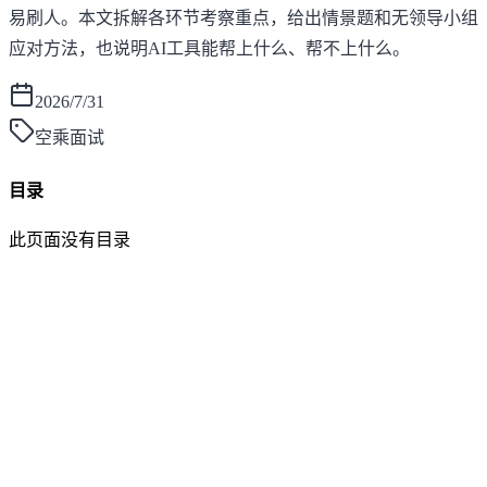
易刷人。本文拆解各环节考察重点，给出情景题和无领导小组
应对方法，也说明AI工具能帮上什么、帮不上什么。
2026/7/31
空乘面试
目录
此页面没有目录
面灵AI
AI帮你面试，马上找到好工作！
产品
功能介绍
笔试助手