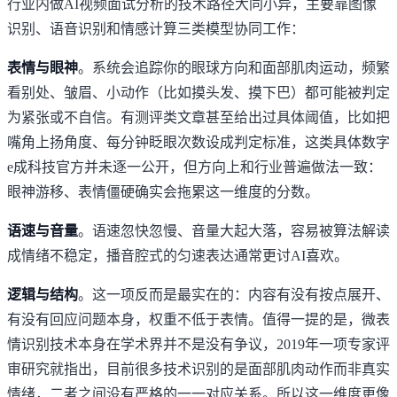
行业内做AI视频面试分析的技术路径大同小异，主要靠图像
识别、语音识别和情感计算三类模型协同工作：
表情与眼神
。系统会追踪你的眼球方向和面部肌肉运动，频繁
看别处、皱眉、小动作（比如摸头发、摸下巴）都可能被判定
为紧张或不自信。有测评类文章甚至给出过具体阈值，比如把
嘴角上扬角度、每分钟眨眼次数设成判定标准，这类具体数字
e成科技官方并未逐一公开，但方向上和行业普遍做法一致：
眼神游移、表情僵硬确实会拖累这一维度的分数。
语速与音量
。语速忽快忽慢、音量大起大落，容易被算法解读
成情绪不稳定，播音腔式的匀速表达通常更讨AI喜欢。
逻辑与结构
。这一项反而是最实在的：内容有没有按点展开、
有没有回应问题本身，权重不低于表情。值得一提的是，
微表
情识别技术本身在学术界并不是没有争议
，2019年一项专家评
审研究就指出，目前很多技术识别的是面部肌肉动作而非真实
情绪，二者之间没有严格的一一对应关系。所以这一维度更像