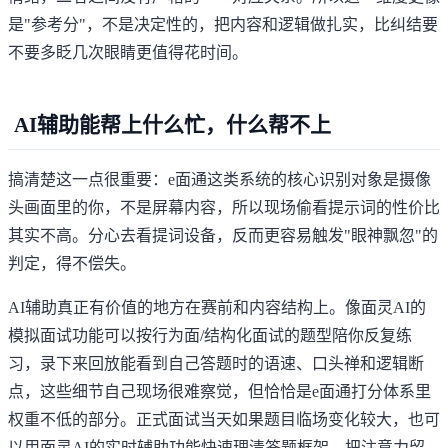
是"参考分"，不是决定性的，把内容和逻辑做扎实，比纠结要
不要多眨几次眼睛更值得花时间。
AI辅助能帮上什么忙，什么帮不上
搞清楚这一点很重要：e面通这类系统的核心识别对象是摄像
头画面里的你，不是屏幕内容，所以现场偷看提示词的性价比
其实不高。分心去看提词设备，反而更容易触发"眼神飘忽"的
判定，得不偿失。
AI辅助真正有价值的地方在赛前和内容结构上。像
面灵AI的
模拟面试
功能可以按行为面/结构化面试的题型陪你反复练
习，录下来回放能看到自己答题时的语速、口头禅和逻辑断
点，这些细节自己现场很难察觉，但恰恰是e面通打分体系里
权重不低的部分。正式面试当天如果题目临场变化较大，也可
以用
面灵AI
的实时辅助功能快速理清答题框架，把注意力留