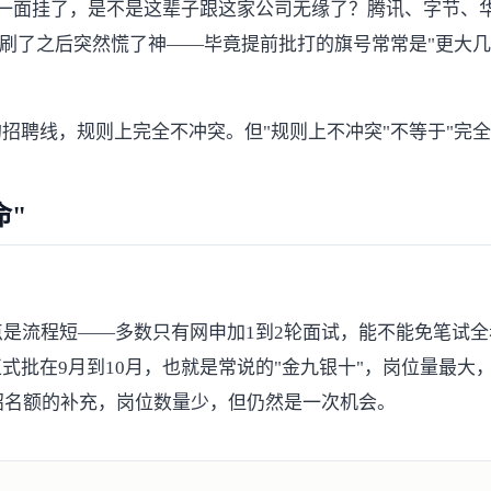
批一面挂了，是不是这辈子跟这家公司无缘了？腾讯、字节、
刷了之后突然慌了神——毕竟提前批打的旗号常常是"更大几率
招聘线，规则上完全不冲突。但"规则上不冲突"不等于"完
命"
点是流程短——多数只有网申加1到2轮面试，能不能免笔试
式批在9月到10月，也就是常说的"金九银十"，岗位量最大
漏招名额的补充，岗位数量少，但仍然是一次机会。