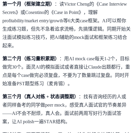
第一个月（框架建立期）
：读
Victor Cheng的《Case Interview
Secrets》
或Cosentino的《Case in Point》，理解
profitability/market entry/growth等6大类case框架。AI可以帮你
生成练习题，但先不急着追求流畅，先搞懂逻辑。同期开始关
注
面试模拟练习技巧
，把AI辅助的mock面试和框架练习结合
起来。
第二个月（练习量积累期）
：用AI mock case每天1-2个，目标
做完30个。
面灵AI的模拟面试
或者直接让Claude出题都行，重
点是每个case做完必须复盘，不要为了数量跳过复盘。同时开
始准备PST题型练习（麦肯锡）。
第三个月（真人对练 + 状态调整期）
：找有咨询经历的人或
者同样备考的同学做peer mock，感受真人面试官的节奏差异
——AI不会不耐烦，真人会。面试前两周写好行为面试答
案，让AI polish一遍STAR结构。