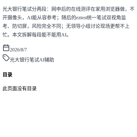
光大银行笔试分两段：网申后的在线测评在家用浏览器做，不
开摄像头，AI能从容参考；随后的eztest统一笔试双视角监
考、防切屏，风险完全不同；无领导小组讨论现场更帮不上
忙。本文拆解每段能不能用AI。
2026/8/7
光大银行笔试AI辅助
目录
此页面没有目录
面灵AI
AI帮你面试，马上找到好工作！
产品