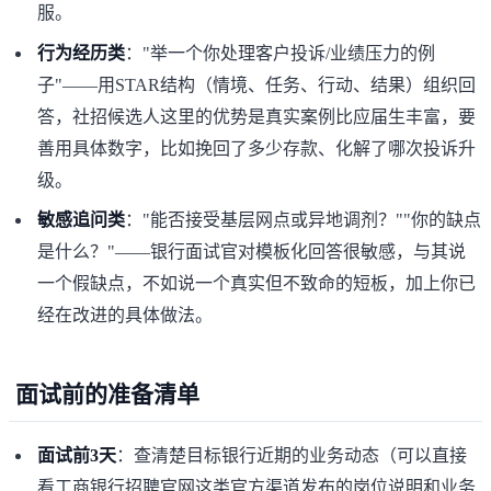
服。
行为经历类
："举一个你处理客户投诉/业绩压力的例
子"——用STAR结构（情境、任务、行动、结果）组织回
答，社招候选人这里的优势是真实案例比应届生丰富，要
善用具体数字，比如挽回了多少存款、化解了哪次投诉升
级。
敏感追问类
："能否接受基层网点或异地调剂？""你的缺点
是什么？"——银行面试官对模板化回答很敏感，与其说
一个假缺点，不如说一个真实但不致命的短板，加上你已
经在改进的具体做法。
面试前的准备清单
面试前3天
：查清楚目标银行近期的业务动态（可以直接
看
工商银行招聘官网
这类官方渠道发布的岗位说明和业务