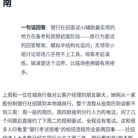
南
一句话回答
：银行社招面试AI辅助最实用的
地方在备考和视频初面阶段——练行为面试
的回答框架、模拟半结构化追问；无领导小
组讨论现场几乎用不上工具，得靠考前演
练。搞清楚这个边界，比临场抱佛脚有用得
多。
上周和一位在城商行做对公客户经理的朋友聊天，她刚从一家
股份制银行社招跳到本地城商行，整个流程从投简历到谈薪不
到三周：周一投的简历，周四就接到分行人力的电话，问了几
个问题后直接约了下周二的视频面试，全程没有笔试。这和很
多人印象里"银行考试很难"的校招流程完全是两回事——社招