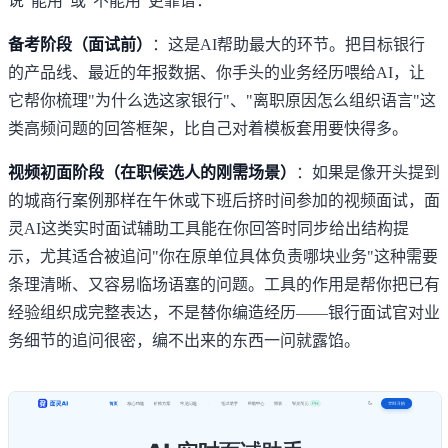
说"能用"或"不能用"更靠谱：
备考阶段（面试前）
：这是AI帮助最大的环节。把目标银行
的产品线、最近的年报数据、你手头的业务经历喂给AI，让
它帮你梳理"为什么选这家银行"、"离职原因怎么组织语言"这
类高频问题的回答框架，比自己对着模板套用要快得多。
视频初面阶段（在职候选人的刚需场景）
：如果是像开头提到
的城商行案例那样在午休或下班后挤时间参加的视频面试，
面
灵AI
这类实时面试辅助工具能在你回答时同步给出结构提
示，尤其适合被追问"你在原单位具体负责哪块业务"这种需要
条理清晰、又容易临场语塞的问题。工具的作用是帮你把已有
经验组织成完整表达，不是替你编造经历——银行面试官对业
务细节的追问很密，编不出来的东西一问就露馅。