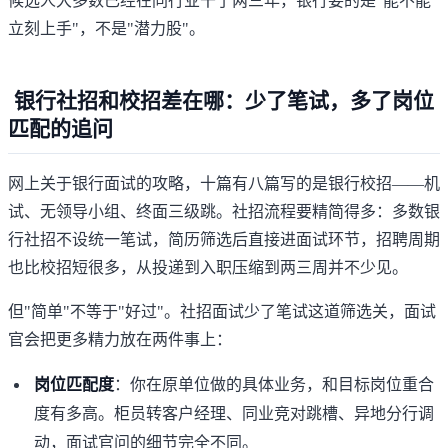
候选人大多数已经在同行业干了两三年，银行要的是"能不能
立刻上手"，不是"潜力股"。
银行社招和校招差在哪：少了笔试，多了岗位
匹配的追问
网上关于银行面试的攻略，十篇有八篇写的是
银行校招
——机
试、无领导小组、终面三级跳。社招流程要精简得多：多数银
行社招不设统一笔试，简历筛选后直接进面试环节，招聘周期
也比校招短很多，从投递到入职压缩到两三周并不少见。
但"简单"不等于"好过"。社招面试少了笔试这道筛选关，面试
官会把更多精力放在两件事上：
岗位匹配度
：你在原单位做的具体业务，和目标岗位重合
度有多高。柜员转客户经理、同业竞对跳槽、异地分行调
动，面试官问的细节完全不同。