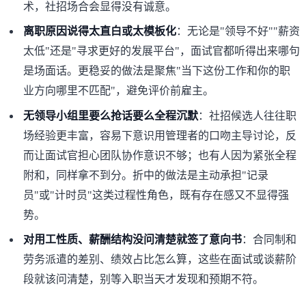
术，社招场合会显得没有诚意。
离职原因说得太直白或太模板化
：无论是"领导不好""薪资
太低"还是"寻求更好的发展平台"，面试官都听得出来哪句
是场面话。更稳妥的做法是聚焦"当下这份工作和你的职
业方向哪里不匹配"，避免评价前雇主。
无领导小组里要么抢话要么全程沉默
：社招候选人往往职
场经验更丰富，容易下意识用管理者的口吻主导讨论，反
而让面试官担心团队协作意识不够；也有人因为紧张全程
附和，同样拿不到分。折中的做法是主动承担"记录
员"或"计时员"这类过程性角色，既有存在感又不显得强
势。
对用工性质、薪酬结构没问清楚就签了意向书
：合同制和
劳务派遣的差别、绩效占比怎么算，这些在面试或谈薪阶
段就该问清楚，别等入职当天才发现和预期不符。