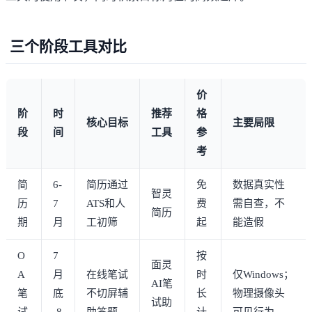
三个阶段工具对比
价
阶
时
推荐
格
核心目标
主要局限
段
间
工具
参
考
简
6-
简历通过
免
数据真实性
智灵
历
7
ATS和人
费
需自查，不
简历
期
月
工初筛
起
能造假
O
7
按
面灵
A
月
在线笔试
时
仅Windows；
AI笔
笔
底
不切屏辅
长
物理摄像头
试助
试
-8
助答题
计
可见行为