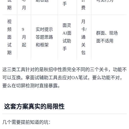
手
期
月
费
视
月
面灵
频
9
实时提示
卡/
AI面
群面、现场
面
月
答题思路
通
试助
面不适用
试
起
和框架
关
手
期
包
这三类工具针对的是秋招中性质完全不同的三个关卡，功能不
可以互换。拿面试辅助工具去应对OA笔试，要么功能不对，
要么在切屏检测时直接暴露。
这套方案真实的局限性
几个需要提前知道的坑：