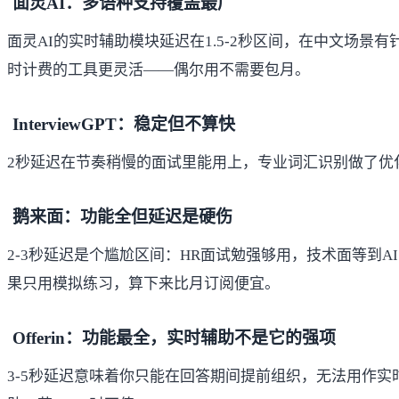
面灵AI：多语种支持覆盖最广
面灵AI
的实时辅助模块延迟在1.5-2秒区间，在中文场
时计费的工具更灵活——偶尔用不需要包月。
InterviewGPT：稳定但不算快
2秒延迟在节奏稍慢的面试里能用上，专业词汇识别做了优
鹅来面：功能全但延迟是硬伤
2-3秒延迟是个尴尬区间：HR面试勉强够用，技术面等到A
果只用模拟练习，算下来比月订阅便宜。
Offerin：功能最全，实时辅助不是它的强项
3-5秒延迟意味着你只能在回答期间提前组织，无法用作