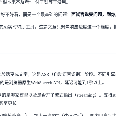
"根本来不及看"，付了钱等于没用。
I好不好看，而是一个最基础的问题：
面试官说完问题，到你
多的AI实时辅助工具。这篇文章只聚焦响应速度这一个维度
话变成文字，这是ASR（自动语音识别）阶段。不同引擎差距很大
用的是浏览器原生WebSpeech API，延迟可能到1秒以上。
哪家模型以及是否开了流式输出（streaming）。支持stre
秒甚至更长。
d AI等境外产品），加上一次RTT（往返时延），国内用户平均多1