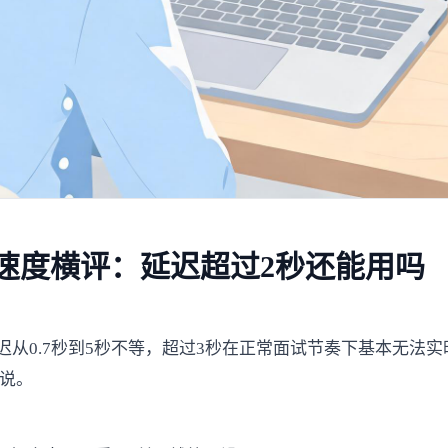
应速度横评：延迟超过2秒还能用吗
迟从0.7秒到5秒不等，超过3秒在正常面试节奏下基本无法
再说。