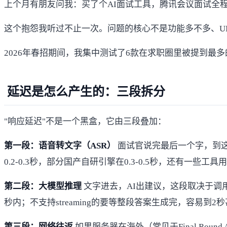
上个月有朋友问我：买了个AI面试工具，腾讯会议面试全程
这个抱怨我听过不止一次。问题的核心不是功能多不多、U
2026年春招期间，我集中测试了6款在求职圈里被提到最
延迟是怎么产生的：三段拆分
"响应延迟"不是一个黑盒，它由三段叠加：
第一段：语音转文字（ASR）
面试官说完最后一个字，到这段
0.2-0.3秒，部分国产自研引擎在0.3-0.5秒，还有一些工具
第二段：大模型推理
文字进去，AI出建议，这段取决于调用的是
秒内；不支持streaming的要等整段答案生成完，容易到2
第三段：网络往返
如果服务器在海外（常见于Final Roun