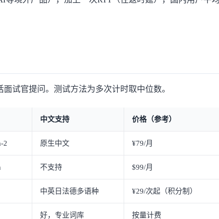
，普通话面试官提问。测试方法为多次计时取中位数。
中文支持
价格（参考）
-2
原生中文
¥79/月
m
不支持
$99/月
中英日法德多语种
¥29/次起（积分制）
好，专业词库
按量计费