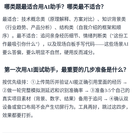
哪类题最适合用AI助手？哪类最不适合？
最适合：技术概念类（原理解释、方案对比）、知识背景类
（行业趋势、产品分析）、结构类（自我介绍的框架和顺
序）。最不适合：追问亲身经历细节、情绪判断类（"这份工
作最吸引你什么"），以及现场白板手写代码——这些场景AI
要么答偏，要么明显不自然，硬用反而减分。
第一次用AI面试助手，最重要的几步准备是什么？
按优先级排：①上传简历并验证AI能正确引用里面的经历 →
②做一轮完整模拟测延迟和识别准确率 → ③准备3-5个自己的
真实项目素材（背景、数字、结果）备用于追问 → ④确认双
设备或窗口布局不会产生切屏行为。工具再好，跳过这四步，
效果都要打折。