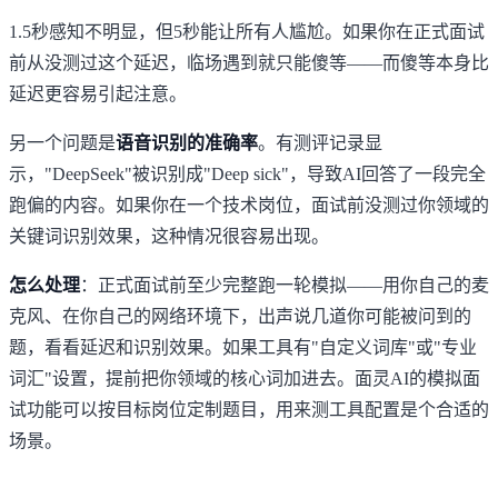
1.5秒感知不明显，但5秒能让所有人尴尬。如果你在正式面试
前从没测过这个延迟，临场遇到就只能傻等——而傻等本身比
延迟更容易引起注意。
另一个问题是
语音识别的准确率
。
有测评记录
显
示，"DeepSeek"被识别成"Deep sick"，导致AI回答了一段完全
跑偏的内容。如果你在一个技术岗位，面试前没测过你领域的
关键词识别效果，这种情况很容易出现。
怎么处理
：正式面试前至少完整跑一轮模拟——用你自己的麦
克风、在你自己的网络环境下，出声说几道你可能被问到的
题，看看延迟和识别效果。如果工具有"自定义词库"或"专业
词汇"设置，提前把你领域的核心词加进去。
面灵AI的模拟面
试功能
可以按目标岗位定制题目，用来测工具配置是个合适的
场景。