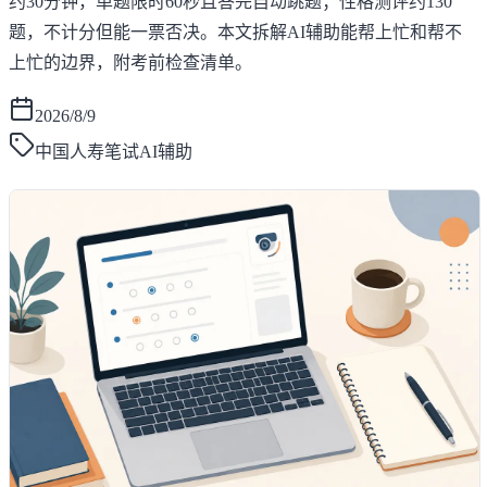
约30分钟，单题限时60秒且答完自动跳题；性格测评约130
题，不计分但能一票否决。本文拆解AI辅助能帮上忙和帮不
上忙的边界，附考前检查清单。
2026/8/9
中国人寿笔试AI辅助