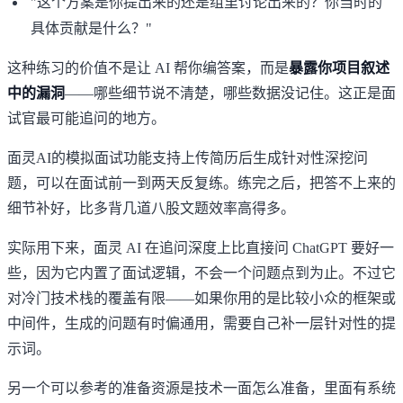
"这个方案是你提出来的还是组里讨论出来的？你当时的
具体贡献是什么？"
这种练习的价值不是让 AI 帮你编答案，而是
暴露你项目叙述
中的漏洞
——哪些细节说不清楚，哪些数据没记住。这正是面
试官最可能追问的地方。
面灵AI的模拟面试功能
支持上传简历后生成针对性深挖问
题，可以在面试前一到两天反复练。练完之后，把答不上来的
细节补好，比多背几道八股文题效率高得多。
实际用下来，面灵 AI 在追问深度上比直接问 ChatGPT 要好一
些，因为它内置了面试逻辑，不会一个问题点到为止。不过它
对冷门技术栈的覆盖有限——如果你用的是比较小众的框架或
中间件，生成的问题有时偏通用，需要自己补一层针对性的提
示词。
另一个可以参考的准备资源是
技术一面怎么准备
，里面有系统