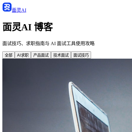
面灵AI
面灵AI 博客
面试技巧、求职指南与 AI 面试工具使用攻略
全部
AI求职
产品面试
技术面试
面试技巧