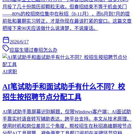
月投了几十份简历却颗粒无收。但春招结束不等于机会关门
——80%的校招岗位集中在秋招（8-11月），而6月到7月的提
前批和暑期实习转正，才是你现在最该盯紧的窗口。这篇文章
把接下来90天应该做什么说清楚，不说废话。
2026/6/17
应届生错过春招怎么办
AI求职
AI笔试助手和面试助手有什么不同？校
招生按招聘节点分配工具
AI笔试助手靠屏幕识别解题，仅限Windows客户端；AI面试助
手靠实时语音转写辅助表达，跨平台支持。本文从技术原理、
使用时机和岗位差异三个角度，帮校招生在秋招高峰期按节点
分配AI工具预算，避免两套工具都订阅却在关键环节空档、