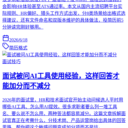
会影响HR体验甚至ATS通过率。本文从国内主流招聘平台实
际规则、HR偏好、猎头工作方式出发，分8类场景给出格式选
择建议，还有文件命名和双版本维护的具体做法，投简历前5
分钟读完刚好够用。
2026/6/18
简历格式
面试技巧
面试被问AI工具使用经验，这样回答才
能加分而不减分
2026年的面试里，HR和技术面试官开始主动问候选人平时用
哪些AI工具、怎么用AI提效。很多求职者要么列一堆工具
名、要么说不怎么用，两种答法都容易减分。这篇文章拆解面
试官真正在考察什么，分技术岗、产品运营岗给出具体的回答
思路，帮你把这个敏感问题变成加分项而不是坑。